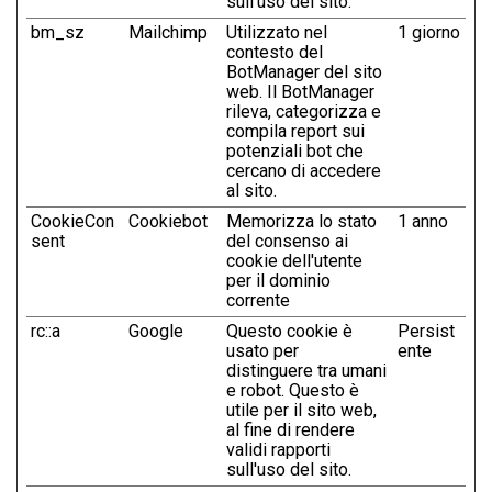
sull'uso del sito.
bm_sz
Mailchimp
Utilizzato nel
1 giorno
contesto del
BotManager del sito
web. Il BotManager
rileva, categorizza e
compila report sui
potenziali bot che
cercano di accedere
al sito.
CookieCon
Cookiebot
Memorizza lo stato
1 anno
sent
del consenso ai
cookie dell'utente
per il dominio
corrente
rc::a
Google
Questo cookie è
Persist
usato per
ente
distinguere tra umani
e robot. Questo è
utile per il sito web,
al fine di rendere
validi rapporti
sull'uso del sito.