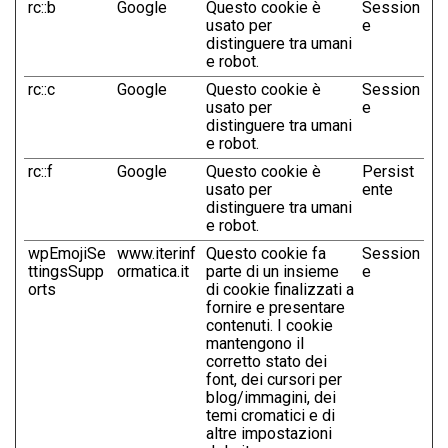
rc::b
Google
Questo cookie è
Session
usato per
e
distinguere tra umani
e robot.
rc::c
Google
Questo cookie è
Session
usato per
e
distinguere tra umani
e robot.
rc::f
Google
Questo cookie è
Persist
usato per
ente
distinguere tra umani
e robot.
wpEmojiSe
www.iterinf
Questo cookie fa
Session
ttingsSupp
ormatica.it
parte di un insieme
e
orts
di cookie finalizzati a
fornire e presentare
contenuti. I cookie
mantengono il
corretto stato dei
font, dei cursori per
blog/immagini, dei
temi cromatici e di
altre impostazioni