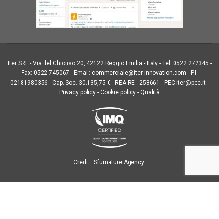
Iter SRL -
Via del Chionso 20, 42122 Reggio Emilia - Italy
-
Tel: 0522 272345
-
Fax: 0522 745067
-
Email: commerciale@iter-innovation.com
- P.I.
02181980356 - Cap. Soc. 30.135,75 € - REA RE - 258661 - PEC iter@pec.it -
Privacy policy
-
Cookie policy
-
Qualità
Credit:
Sfumature Agency