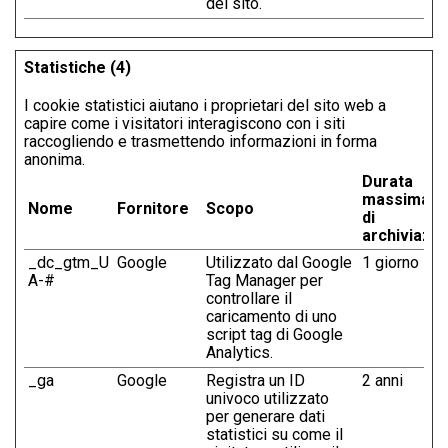
del sito.
Statistiche (4)
I cookie statistici aiutano i proprietari del sito web a
capire come i visitatori interagiscono con i siti
raccogliendo e trasmettendo informazioni in forma
anonima.
Durata
massima
Nome
Fornitore
Scopo
di
archiviazi
_dc_gtm_U
Google
Utilizzato dal Google
1 giorno
A-#
Tag Manager per
controllare il
caricamento di uno
script tag di Google
Analytics.
_ga
Google
Registra un ID
2 anni
univoco utilizzato
per generare dati
statistici su come il