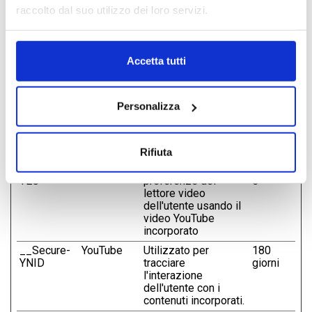
annunci pubblicitari che siano rilevanti e coinvolgenti per
raccolto dal suo utilizzo dei loro servizi.
il singolo utente e quindi di maggior valore per editori e
inserzionisti di terze parti.
Durata
massima
Nome
Fornitore
Scopo
Accetta tutti
di
archiviazi
__Secure-
YouTube
Utilizzato per
180
Personalizza
ROLLOUT_
tracciare
giorni
TOKEN
l'interazione
dell'utente con i
contenuti incorporati.
Rifiuta
__Secure-
YouTube
Memorizza le
Session
YEC
preferenze del
e
lettore video
dell'utente usando il
video YouTube
incorporato
__Secure-
YouTube
Utilizzato per
180
YNID
tracciare
giorni
l'interazione
dell'utente con i
contenuti incorporati.