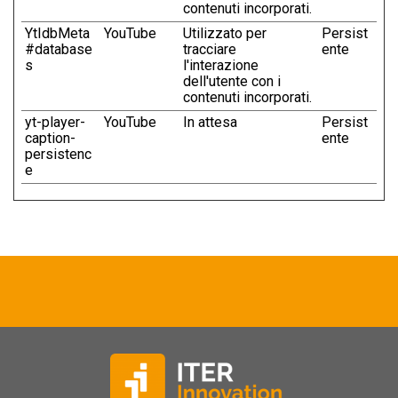
contenuti incorporati.
YtIdbMeta
YouTube
Utilizzato per
Persist
#database
tracciare
ente
s
l'interazione
dell'utente con i
contenuti incorporati.
yt-player-
YouTube
In attesa
Persist
caption-
ente
persistenc
e