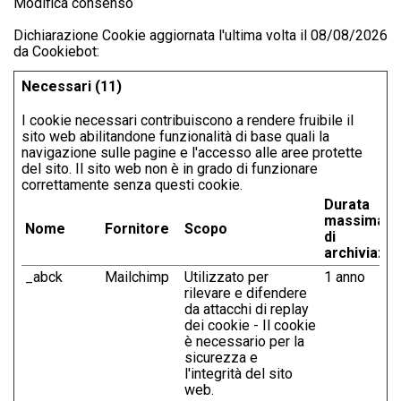
Modifica consenso
Dichiarazione Cookie aggiornata l'ultima volta il 08/08/2026
da
Cookiebot
:
Necessari (11)
I cookie necessari contribuiscono a rendere fruibile il
sito web abilitandone funzionalità di base quali la
navigazione sulle pagine e l'accesso alle aree protette
del sito. Il sito web non è in grado di funzionare
correttamente senza questi cookie.
Durata
massima
Nome
Fornitore
Scopo
di
archiviazi
_abck
Mailchimp
Utilizzato per
1 anno
rilevare e difendere
da attacchi di replay
dei cookie - Il cookie
è necessario per la
sicurezza e
l'integrità del sito
web.