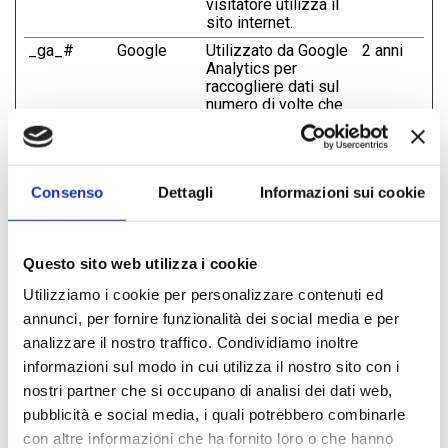
visitatore utilizza il
sito internet.
_ga_#
Google
Utilizzato da Google
2 anni
Analytics per
raccogliere dati sul
numero di volte che
un utente ha visitato
il sito internet, oltre
che le dati per la
prima visita e la
Consenso
Dettagli
Informazioni sui cookie
visita più recente.
_gid
Google
Registra un ID
1 giorno
univoco utilizzato
per generare dati
Questo sito web utilizza i cookie
statistici su come il
visitatore utilizza il
Utilizziamo i cookie per personalizzare contenuti ed
sito internet.
annunci, per fornire funzionalità dei social media e per
analizzare il nostro traffico. Condividiamo inoltre
informazioni sul modo in cui utilizza il nostro sito con i
Marketing (16)
nostri partner che si occupano di analisi dei dati web,
I cookie di marketing vengono utilizzati per tracciare i
pubblicità e social media, i quali potrebbero combinarle
visitatori sui siti web. La finalità è quella di presentare
con altre informazioni che ha fornito loro o che hanno